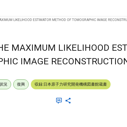
 MAXIMUM LIKELIHOOD ESTIMATOR METHOD OF TOMOGRAPHIC IMAGE RECONSTR
 THE MAXIMUM LIKELIHOOD ES
HIC IMAGE RECONSTRUCTION
状況
復興
収録:日本原子力研究開発機構図書館蔵書