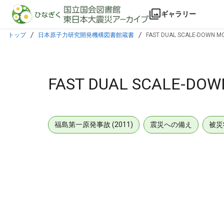
本文に飛ぶ
ギャラリー
トップ
日本原子力研究開発機構図書館蔵書
FAST DUAL SCALE-DOWN MOD
FAST DUAL SCALE-DOWN
福島第一原発事故 (2011)
震災への備え
被災
メタデータ