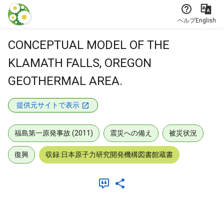
本文に飛ぶ
ヘルプ
English
CONCEPTUAL MODEL OF THE
KLAMATH FALLS, OREGON
GEOTHERMAL AREA.
提供元サイトで表示
福島第一原発事故 (2011)
震災への備え
被災状況
復興
収録:日本原子力研究開発機構図書館蔵書