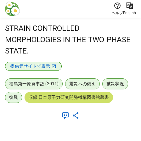
本文に飛ぶ
ヘルプ
English
STRAIN CONTROLLED
MORPHOLOGIES IN THE TWO-PHASE
STATE.
提供元サイトで表示
福島第一原発事故 (2011)
震災への備え
被災状況
復興
収録:日本原子力研究開発機構図書館蔵書