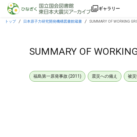
本文に飛ぶ
ギャラリー
トップ
日本原子力研究開発機構図書館蔵書
SUMMARY OF WORKING GROU
SUMMARY OF WORKING 
福島第一原発事故 (2011)
震災への備え
被災
メタデータ