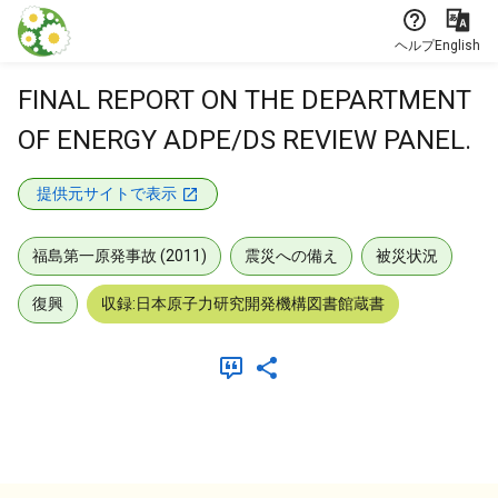
本文に飛ぶ
ヘルプ
English
FINAL REPORT ON THE DEPARTMENT
OF ENERGY ADPE/DS REVIEW PANEL.
提供元サイトで表示
福島第一原発事故 (2011)
震災への備え
被災状況
復興
収録:日本原子力研究開発機構図書館蔵書
メタデータ