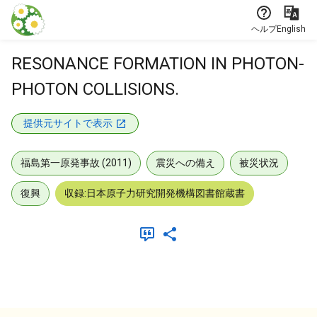
本文に飛ぶ
ヘルプ
English
RESONANCE FORMATION IN PHOTON-
PHOTON COLLISIONS.
提供元サイトで表示
福島第一原発事故 (2011)
震災への備え
被災状況
復興
収録:日本原子力研究開発機構図書館蔵書
メタデータ