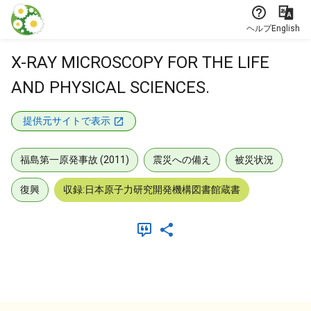
本文に飛ぶ
ヘルプ
English
X-RAY MICROSCOPY FOR THE LIFE
AND PHYSICAL SCIENCES.
提供元サイトで表示
福島第一原発事故 (2011)
震災への備え
被災状況
復興
収録:日本原子力研究開発機構図書館蔵書
メタデータ