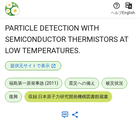
本文に飛ぶ
ヘルプ
English
PARTICLE DETECTION WITH
SEMICONDUCTOR THERMISTORS AT
LOW TEMPERATURES.
提供元サイトで表示
福島第一原発事故 (2011)
震災への備え
被災状況
復興
収録:日本原子力研究開発機構図書館蔵書