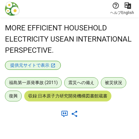
本文に飛ぶ
ヘルプ
English
MORE EFFICIENT HOUSEHOLD
ELECTRICITY USEAN INTERNATIONAL
PERSPECTIVE.
提供元サイトで表示
福島第一原発事故 (2011)
震災への備え
被災状況
復興
収録:日本原子力研究開発機構図書館蔵書