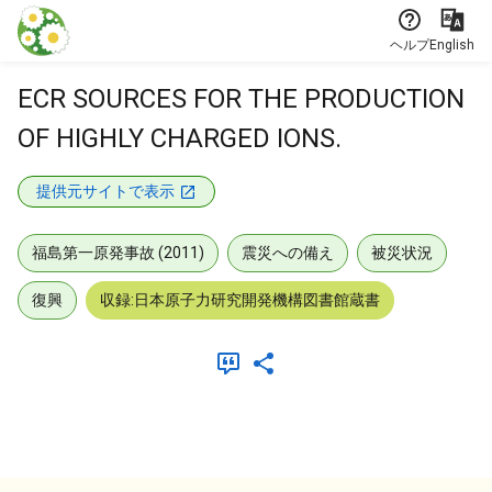
本文に飛ぶ
ヘルプ
English
ECR SOURCES FOR THE PRODUCTION
OF HIGHLY CHARGED IONS.
提供元サイトで表示
福島第一原発事故 (2011)
震災への備え
被災状況
復興
収録:日本原子力研究開発機構図書館蔵書
メタデータ