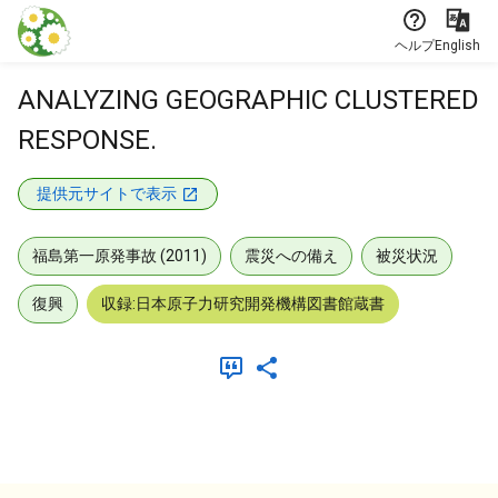
本文に飛ぶ
ヘルプ
English
ANALYZING GEOGRAPHIC CLUSTERED
RESPONSE.
提供元サイトで表示
福島第一原発事故 (2011)
震災への備え
被災状況
復興
収録:日本原子力研究開発機構図書館蔵書
メタデータ