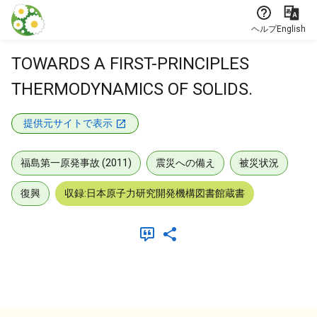
本文に飛ぶ
ヘルプ
English
TOWARDS A FIRST-PRINCIPLES
THERMODYNAMICS OF SOLIDS.
提供元サイトで表示
福島第一原発事故 (2011)
震災への備え
被災状況
復興
収録:日本原子力研究開発機構図書館蔵書
メタデータ