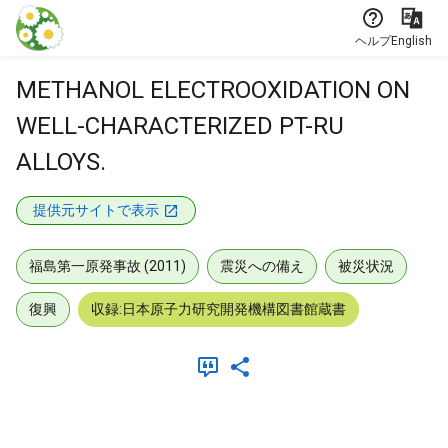
本文に飛ぶ
ヘルプ
English
METHANOL ELECTROOXIDATION ON
WELL-CHARACTERIZED PT-RU
ALLOYS.
提供元サイトで表示
福島第一原発事故 (2011)
震災への備え
被災状況
復興
収録:日本原子力研究開発機構図書館蔵書