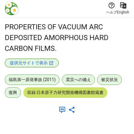
本文に飛ぶ
ヘルプ
English
PROPERTIES OF VACUUM ARC
DEPOSITED AMORPHOUS HARD
CARBON FILMS.
提供元サイトで表示
福島第一原発事故 (2011)
震災への備え
被災状況
復興
収録:日本原子力研究開発機構図書館蔵書