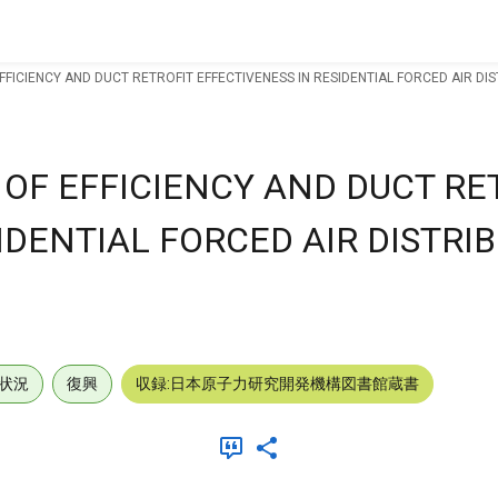
FICIENCY AND DUCT RETROFIT EFFECTIVENESS IN RESIDENTIAL FORCED AIR DI
OF EFFICIENCY AND DUCT RE
IDENTIAL FORCED AIR DISTRI
状況
復興
収録:日本原子力研究開発機構図書館蔵書