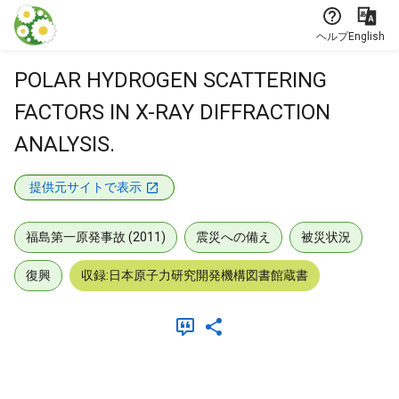
本文に飛ぶ
ヘルプ
English
POLAR HYDROGEN SCATTERING
FACTORS IN X-RAY DIFFRACTION
ANALYSIS.
提供元サイトで表示
福島第一原発事故 (2011)
震災への備え
被災状況
復興
収録:日本原子力研究開発機構図書館蔵書