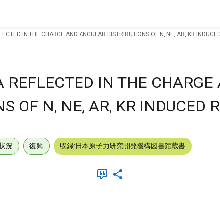
ECTED IN THE CHARGE AND ANGULAR DISTRIBUTIONS OF N, NE, AR, KR INDUCE
 REFLECTED IN THE CHARGE
S OF N, NE, AR, KR INDUCED 
状況
復興
収録:日本原子力研究開発機構図書館蔵書