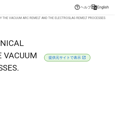
ヘルプ
English
Y THE VACUUM ARC REMELT AND THE ELECTROSLAG REMELT PROCESSES.
NICAL
E VACUUM
提供元サイトで表示
SSES.