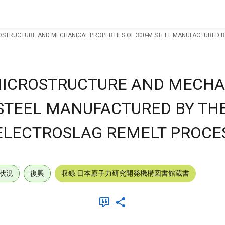
OSTRUCTURE AND MECHANICAL PROPERTIES OF 300-M STEEL MANUFACTURED B
MICROSTRUCTURE AND MECHA
 STEEL MANUFACTURED BY TH
ELECTROSLAG REMELT PROCE
状況
復興
収録:日本原子力研究開発機構図書館蔵書