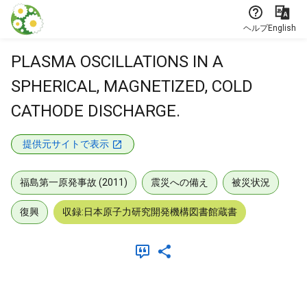
本文に飛ぶ
ヘルプ
English
PLASMA OSCILLATIONS IN A
SPHERICAL, MAGNETIZED, COLD
CATHODE DISCHARGE.
提供元サイトで表示
福島第一原発事故 (2011)
震災への備え
被災状況
復興
収録:日本原子力研究開発機構図書館蔵書