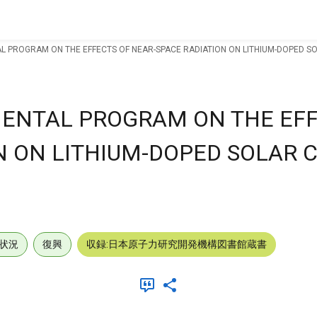
L PROGRAM ON THE EFFECTS OF NEAR-SPACE RADIATION ON LITHIUM-DOPED SO
MENTAL PROGRAM ON THE EFF
N ON LITHIUM-DOPED SOLAR C
状況
復興
収録:日本原子力研究開発機構図書館蔵書