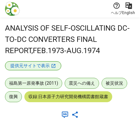
本文に飛ぶ
ヘルプ
English
ANALYSIS OF SELF-OSCILLATING DC-
TO-DC CONVERTERS FINAL
REPORT,FEB.1973-AUG.1974
提供元サイトで表示
福島第一原発事故 (2011)
震災への備え
被災状況
復興
収録:日本原子力研究開発機構図書館蔵書