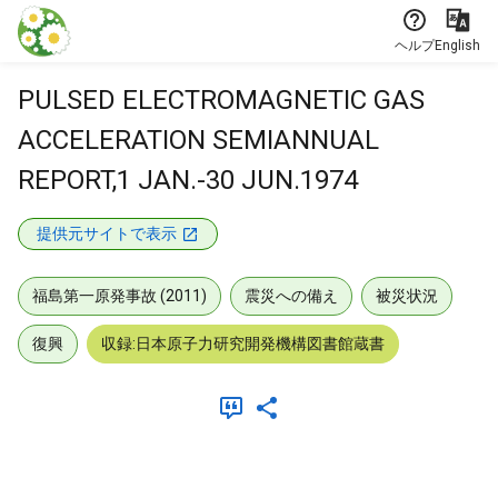
本文に飛ぶ
ヘルプ
English
PULSED ELECTROMAGNETIC GAS
ACCELERATION SEMIANNUAL
REPORT,1 JAN.-30 JUN.1974
提供元サイトで表示
福島第一原発事故 (2011)
震災への備え
被災状況
復興
収録:日本原子力研究開発機構図書館蔵書