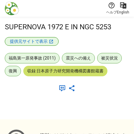
本文に飛ぶ
ヘルプ
English
SUPERNOVA 1972 E IN NGC 5253
提供元サイトで表示
福島第一原発事故 (2011)
震災への備え
被災状況
復興
収録:日本原子力研究開発機構図書館蔵書
メタデータ