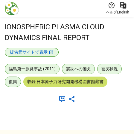
本文に飛ぶ
ヘルプ
English
IONOSPHERIC PLASMA CLOUD
DYNAMICS FINAL REPORT
提供元サイトで表示
福島第一原発事故 (2011)
震災への備え
被災状況
復興
収録:日本原子力研究開発機構図書館蔵書
メタデータ