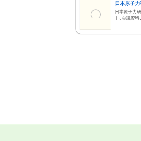
日本原子力
日本原子力研
ト、会議資料、