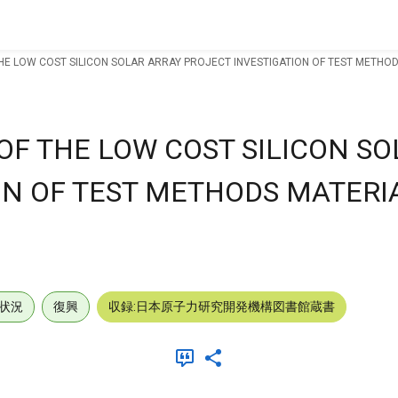
HE LOW COST SILICON SOLAR ARRAY PROJECT INVESTIGATION OF TEST METHO
OF THE LOW COST SILICON SO
ON OF TEST METHODS MATERI
状況
復興
収録:日本原子力研究開発機構図書館蔵書