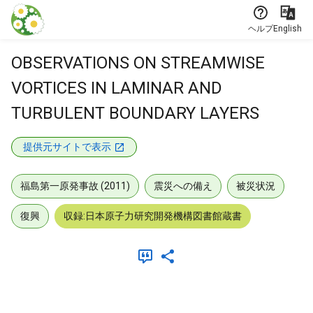
本文に飛ぶ
ヘルプ
English
OBSERVATIONS ON STREAMWISE
VORTICES IN LAMINAR AND
TURBULENT BOUNDARY LAYERS
提供元サイトで表示
福島第一原発事故 (2011)
震災への備え
被災状況
復興
収録:日本原子力研究開発機構図書館蔵書