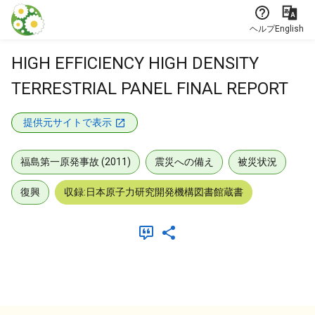
本文に飛ぶ
ヘルプ
English
HIGH EFFICIENCY HIGH DENSITY
TERRESTRIAL PANEL FINAL REPORT
提供元サイトで表示
福島第一原発事故 (2011)
震災への備え
被災状況
復興
収録:日本原子力研究開発機構図書館蔵書
メタデータ