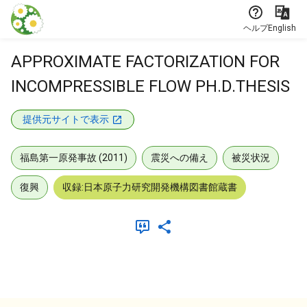
本文に飛ぶ
ヘルプ
English
APPROXIMATE FACTORIZATION FOR
INCOMPRESSIBLE FLOW PH.D.THESIS
提供元サイトで表示
福島第一原発事故 (2011)
震災への備え
被災状況
復興
収録:日本原子力研究開発機構図書館蔵書
メタデータ