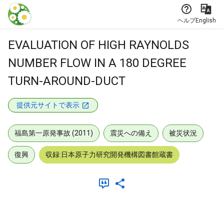
本文に飛ぶ
ヘルプ
English
EVALUATION OF HIGH RAYNOLDS
NUMBER FLOW IN A 180 DEGREE
TURN-AROUND-DUCT
提供元サイトで表示
福島第一原発事故 (2011)
震災への備え
被災状況
復興
収録:日本原子力研究開発機構図書館蔵書