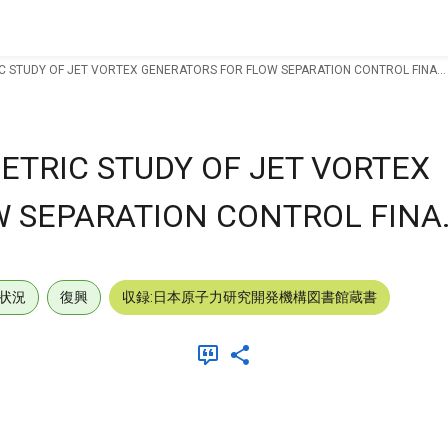
 STUDY OF JET VORTEX GENERATORS FOR FLOW SEPARATION CONTROL FINA...
TRIC STUDY OF JET VORTEX
 SEPARATION CONTROL FINA.
状況
復興
収録:日本原子力研究開発機構図書館蔵書