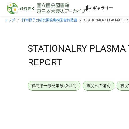
本文に飛ぶ
ギャラリー
トップ
日本原子力研究開発機構図書館蔵書
STATIONALRY PLASMA THRU
STATIONALRY PLASMA 
REPORT
福島第一原発事故 (2011)
震災への備え
被災