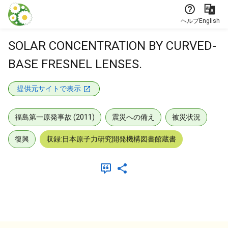
本文に飛ぶ
ヘルプ
English
SOLAR CONCENTRATION BY CURVED-
BASE FRESNEL LENSES.
提供元サイトで表示
福島第一原発事故 (2011)
震災への備え
被災状況
復興
収録:日本原子力研究開発機構図書館蔵書
メタデータ