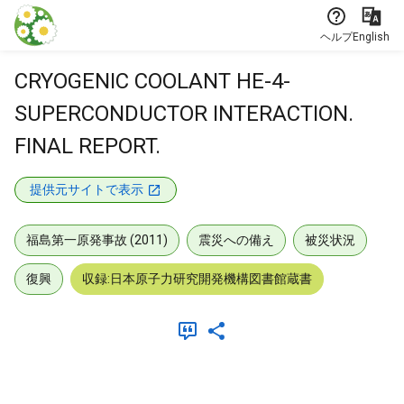
本文に飛ぶ
ヘルプ
English
CRYOGENIC COOLANT HE-4-
SUPERCONDUCTOR INTERACTION.
FINAL REPORT.
提供元サイトで表示
福島第一原発事故 (2011)
震災への備え
被災状況
復興
収録:日本原子力研究開発機構図書館蔵書