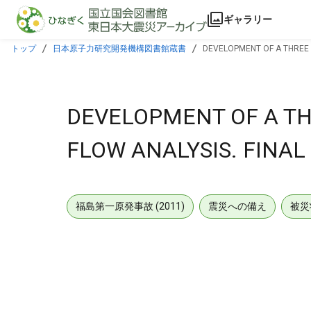
本文に飛ぶ
ギャラリー
トップ
日本原子力研究開発機構図書館蔵書
DEVELOPMENT OF A THREE 
DEVELOPMENT OF A TH
FLOW ANALYSIS. FINAL
福島第一原発事故 (2011)
震災への備え
被災