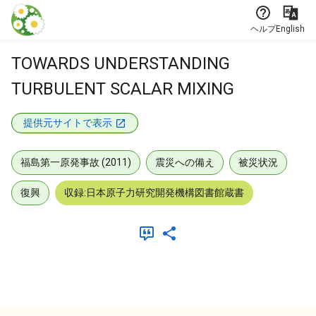
本文に飛ぶ
ヘルプ
English
TOWARDS UNDERSTANDING
TURBULENT SCALAR MIXING
提供元サイトで表示
福島第一原発事故 (2011)
震災への備え
被災状況
復興
収録:日本原子力研究開発機構図書館蔵書
メタデータ