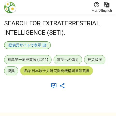
本文に飛ぶ
ヘルプ
English
SEARCH FOR EXTRATERRESTRIAL
INTELLIGENCE (SETI).
提供元サイトで表示
福島第一原発事故 (2011)
震災への備え
被災状況
復興
収録:日本原子力研究開発機構図書館蔵書
メタデータ