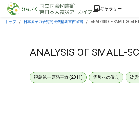
本文に飛ぶ
ギャラリー
トップ
日本原子力研究開発機構図書館蔵書
ANALYSIS OF SMALL-SCAL
ANALYSIS OF SMALL-S
福島第一原発事故 (2011)
震災への備え
被災
メタデータ