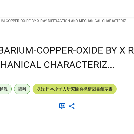
IUM-COPPER-OXIDE BY X RAY DIFFRACTION AND MECHANICAL CHARACTERIZ...
BARIUM-COPPER-OXIDE BY X 
HANICAL CHARACTERIZ...
状況
復興
収録:日本原子力研究開発機構図書館蔵書