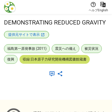
本文に飛ぶ
ヘルプ
English
DEMONSTRATING REDUCED GRAVITY
提供元サイトで表示
福島第一原発事故 (2011)
震災への備え
被災状況
復興
収録:日本原子力研究開発機構図書館蔵書
メタデータ