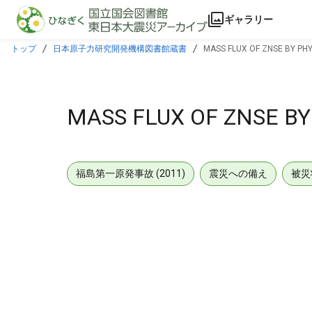
本文に飛ぶ
ギャラリー
トップ
日本原子力研究開発機構図書館蔵書
MASS FLUX OF ZNSE BY PH
MASS FLUX OF ZNSE B
福島第一原発事故 (2011)
震災への備え
被災
メタデータ