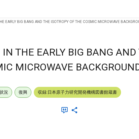
THE EARLY BIG BANG AND THE ISOTROPY OF THE COSMIC MICROWAVE BACKGR
IN THE EARLY BIG BANG AND
SMIC MICROWAVE BACKGROUN
状況
復興
収録:日本原子力研究開発機構図書館蔵書