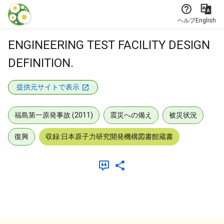
本文に飛ぶ
ヘルプ
English
ENGINEERING TEST FACILITY DESIGN
DEFINITION.
提供元サイトで表示
福島第一原発事故 (2011)
震災への備え
被災状況
復興
収録:日本原子力研究開発機構図書館蔵書
メタデータ