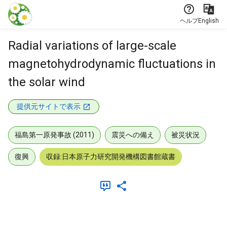
本文に飛ぶ
ヘルプ
English
Radial variations of large-scale
magnetohydrodynamic fluctuations in
the solar wind
提供元サイトで表示
福島第一原発事故 (2011)
震災への備え
被災状況
復興
収録:日本原子力研究開発機構図書館蔵書