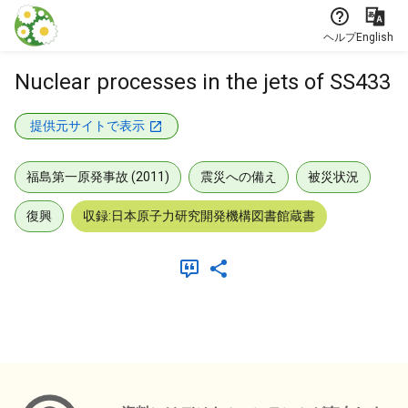
本文に飛ぶ
ヘルプ
English
Nuclear processes in the jets of SS433
提供元サイトで表示
福島第一原発事故 (2011)
震災への備え
被災状況
復興
収録:日本原子力研究開発機構図書館蔵書
メタデータ