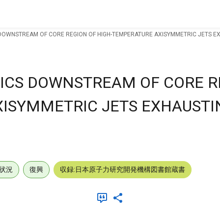
 DOWNSTREAM OF CORE REGION OF HIGH-TEMPERATURE AXISYMMETRIC JETS E
ICS DOWNSTREAM OF CORE R
ISYMMETRIC JETS EXHAUSTI
状況
復興
収録:日本原子力研究開発機構図書館蔵書