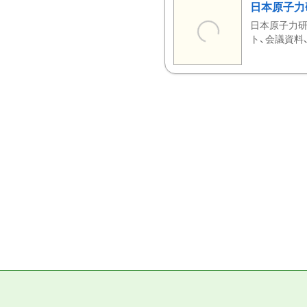
日本原子力
日本原子力研
ト、会議資料、