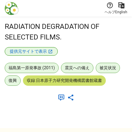
本文に飛ぶ
ヘルプ
English
RADIATION DEGRADATION OF
SELECTED FILMS.
提供元サイトで表示
福島第一原発事故 (2011)
震災への備え
被災状況
復興
収録:日本原子力研究開発機構図書館蔵書
メタデータ