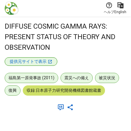
本文に飛ぶ
ヘルプ
English
DIFFUSE COSMIC GAMMA RAYS:
PRESENT STATUS OF THEORY AND
OBSERVATION
提供元サイトで表示
福島第一原発事故 (2011)
震災への備え
被災状況
復興
収録:日本原子力研究開発機構図書館蔵書