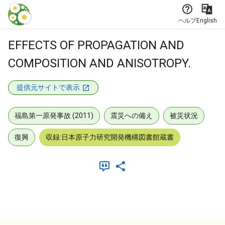
本文に飛ぶ
ヘルプ
English
EFFECTS OF PROPAGATION AND
COMPOSITION AND ANISOTROPY.
提供元サイトで表示
福島第一原発事故 (2011)
震災への備え
被災状況
復興
収録:日本原子力研究開発機構図書館蔵書
メタデータ