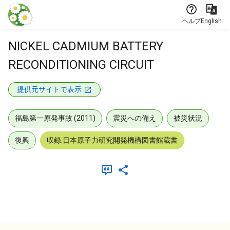
本文に飛ぶ
ヘルプ
English
NICKEL CADMIUM BATTERY
RECONDITIONING CIRCUIT
提供元サイトで表示
福島第一原発事故 (2011)
震災への備え
被災状況
復興
収録:日本原子力研究開発機構図書館蔵書
メタデータ